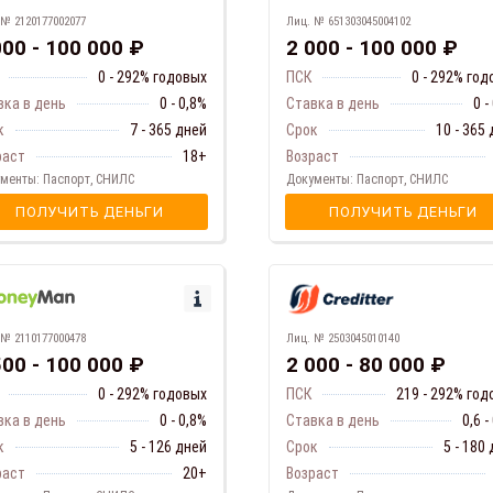
 № 2120177002077
Лиц. № 651303045004102
000 - 100 000 ₽
2 000 - 100 000 ₽
0 - 292% годовых
ПСК
0 - 292% го
вка в день
0 - 0,8%
Ставка в день
0 -
к
7 - 365 дней
Срок
10 - 365
раст
18+
Возраст
менты: Паспорт, СНИЛС
Документы: Паспорт, СНИЛС
ПОЛУЧИТЬ ДЕНЬГИ
ПОЛУЧИТЬ ДЕНЬГИ
 № 2110177000478
Лиц. № 2503045010140
500 - 100 000 ₽
2 000 - 80 000 ₽
0 - 292% годовых
ПСК
219 - 292% год
вка в день
0 - 0,8%
Ставка в день
0,6 -
к
5 - 126 дней
Срок
5 - 180
раст
20+
Возраст