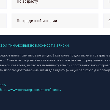
По возрасту
По кредитной истории
 СВОИ ФИНАНСОВЫЕ ВОЗМОЖНОСТИ И РИСКИ.
редоставляет финансовые услуги. В каталоге представлены товарные з
ент). Финансовые услуги из каталога оказываются непосредственно 
анном каталоге, являются интеллектуальной собственностью их право
и используют товарные знаки для идентификации своих услуг и облад
tion/
https://www.cbr.ru/registries/microfinance/