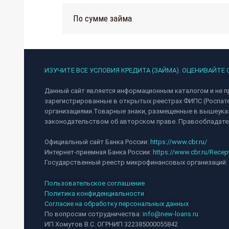
По сумме займа
ИЗУЧИТЕ ВСЕ УСЛОВИЯ КРЕДИТА (ЗАЙМА). ОЦЕНИВАЙТЕ
Данный сайт является информационным каталогом и не п
зарегистрированные в открытых реестрах ФИПС (Роспат
организациями.Товарные знаки, размещенные в вышеуказ
законодательством об авторском праве. Правообладател
Официальный сайт Банка России:
https://www.cbr.ru/
Интернет-приемная Банка России:
https://www.cbr.ru/Recep
Государственный реестр микрофинансовых организаций:
Пользовательское соглашение
Политика конфиденциальности
Согласие на обработку персональных данных
По вопросам сотрудничества:
info@new-loans.ru
ИП Хомутов В.С. ОГРНИП 322385000055842