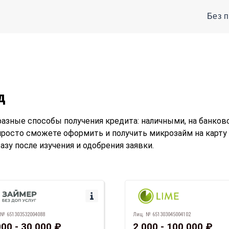
Без 
д
зные способы получения кредита: наличными, на банковск
просто сможете оформить и получить микрозайм на карту
зу после изучения и одобрения заявки.
 № 651303532004088
Лиц. № 651303045004102
000 - 30 000 ₽
2 000 - 100 000 ₽