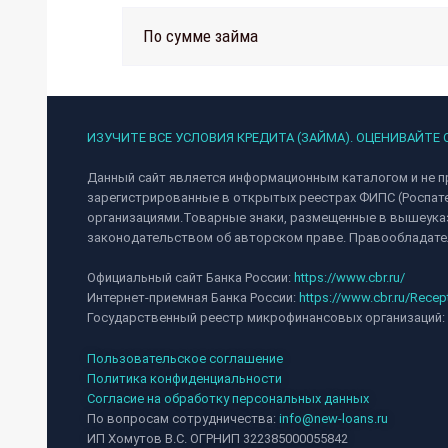
По сумме займа
ИЗУЧИТЕ ВСЕ УСЛОВИЯ КРЕДИТА (ЗАЙМА). ОЦЕНИВАЙТЕ
Данный сайт является информационным каталогом и не п
зарегистрированные в открытых реестрах ФИПС (Роспат
организациями.Товарные знаки, размещенные в вышеуказ
законодательством об авторском праве. Правообладател
Официальный сайт Банка России:
https://www.cbr.ru/
Интернет-приемная Банка России:
https://www.cbr.ru/Recep
Государственный реестр микрофинансовых организаций:
Пользовательское соглашение
Политика конфиденциальности
Согласие на обработку персональных данных
По вопросам сотрудничества:
info@new-loans.ru
ИП Хомутов В.С. ОГРНИП 322385000055842