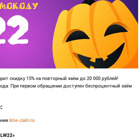
рит скидку 15% на повторный заём до 20 000 рублей!
года. При первом обращении доступен беспроцентный заём
:
ании
lime-zaim.ru
HLW22»