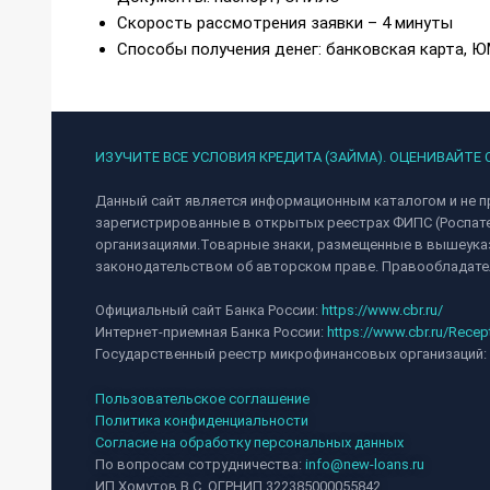
Скорость рассмотрения заявки – 4 минуты
Способы получения денег: банковская карта, Ю
ИЗУЧИТЕ ВСЕ УСЛОВИЯ КРЕДИТА (ЗАЙМА). ОЦЕНИВАЙТЕ
Данный сайт является информационным каталогом и не п
зарегистрированные в открытых реестрах ФИПС (Роспат
организациями.Товарные знаки, размещенные в вышеуказ
законодательством об авторском праве. Правообладател
Официальный сайт Банка России:
https://www.cbr.ru/
Интернет-приемная Банка России:
https://www.cbr.ru/Recep
Государственный реестр микрофинансовых организаций:
Пользовательское соглашение
Политика конфиденциальности
Согласие на обработку персональных данных
По вопросам сотрудничества:
info@new-loans.ru
ИП Хомутов В.С. ОГРНИП 322385000055842