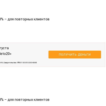
,8% – для повторных клиентов
густа
leto20»
ПОЛУЧИТЬ ДЕНЬГИ
189, Свидетельство: №651303532004088
,8% – для повторных клиентов