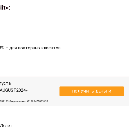
it»:
,8% – для повторных клиентов
густа
«AUGUST2024»
ПОЛУЧИТЬ ДЕНЬГИ
6052199, Свидетельство: № 1903475009492
75 лет