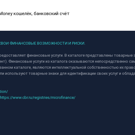
Money кошелёк, банковский счёт
 СВОИ ФИНАНСОВЫЕ ВОЗМОЖНОСТИ И РИСКИ.
редоставляет финансовые услуги. В каталоге представлены товарные з
ент). Финансовые услуги из каталога оказываются непосредственно 
анном каталоге, являются интеллектуальной собственностью их право
и используют товарные знаки для идентификации своих услуг и облад
tion/
https://www.cbr.ru/registries/microfinance/