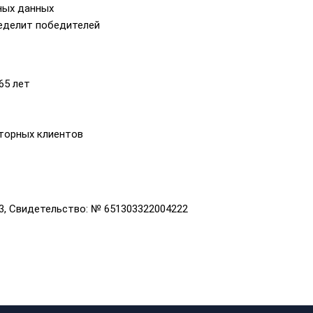
ных данных
еделит победителей
65 лет
вторных клиентов
3, Свидетельство: № 651303322004222