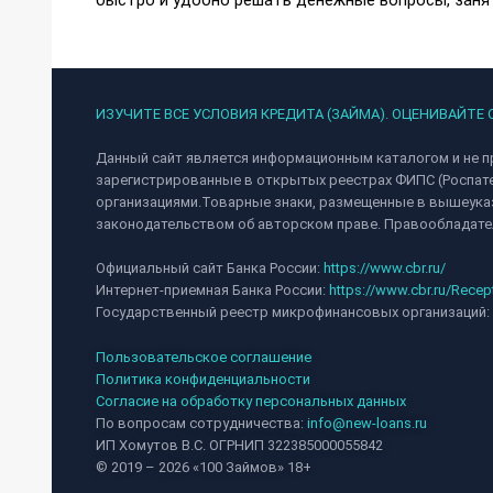
быстро и удобно решать денежные вопросы, занят
ИЗУЧИТЕ ВСЕ УСЛОВИЯ КРЕДИТА (ЗАЙМА). ОЦЕНИВАЙТЕ
Данный сайт является информационным каталогом и не п
зарегистрированные в открытых реестрах ФИПС (Роспат
организациями.Товарные знаки, размещенные в вышеуказ
законодательством об авторском праве. Правообладател
Официальный сайт Банка России:
https://www.cbr.ru/
Интернет-приемная Банка России:
https://www.cbr.ru/Recep
Государственный реестр микрофинансовых организаций:
Пользовательское соглашение
Политика конфиденциальности
Согласие на обработку персональных данных
По вопросам сотрудничества:
info@new-loans.ru
ИП Хомутов В.С. ОГРНИП 322385000055842
© 2019 – 2026 «100 Займов» 18+