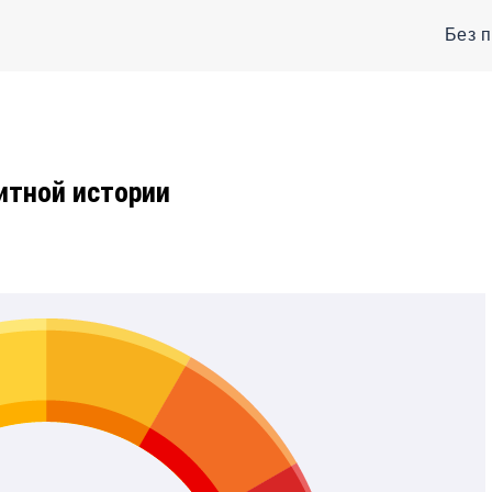
Без 
итной истории