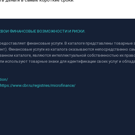
ь деньги в самые короткие сроки.
 СВОИ ФИНАНСОВЫЕ ВОЗМОЖНОСТИ И РИСКИ.
редоставляет финансовые услуги. В каталоге представлены товарные з
ент). Финансовые услуги из каталога оказываются непосредственно 
анном каталоге, являются интеллектуальной собственностью их право
и используют товарные знаки для идентификации своих услуг и облад
tion/
https://www.cbr.ru/registries/microfinance/