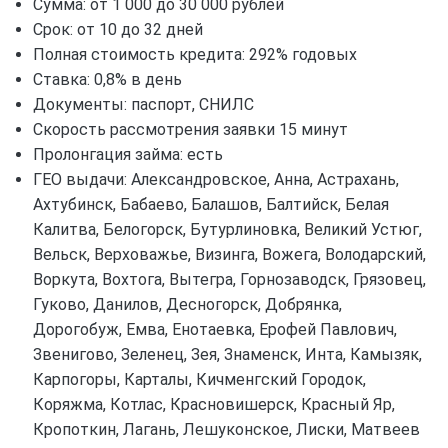
Сумма: от 1 000 до 30 000 рублей
Срок: от 10 до 32 дней
Полная стоимость кредита: 292% годовых
Ставка: 0,8% в день
Документы: паспорт, СНИЛС
Скорость рассмотрения заявки 15 минут
Пролонгация займа: есть
ГЕО выдачи: Александровское, Анна, Астрахань,
Ахтубинск, Бабаево, Балашов, Балтийск, Белая
Калитва, Белогорск, Бутурлиновка, Великий Устюг,
Вельск, Верховажье, Визинга, Вожега, Володарский,
Воркута, Вохтога, Вытегра, Горнозаводск, Грязовец,
Гуково, Данилов, Десногорск, Добрянка,
Дорогобуж, Емва, Енотаевка, Ерофей Павлович,
Звенигово, Зеленец, Зея, Знаменск, Инта, Камызяк,
Карпогоры, Карталы, Кичменгский Городок,
Коряжма, Котлас, Красновишерск, Красный Яр,
Кропоткин, Лагань, Лешуконское, Лиски, Матвеев