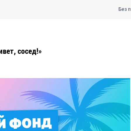
Без 
вет, сосед!»