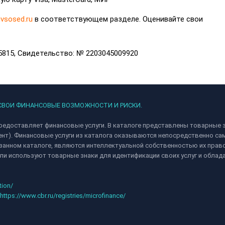
ivsosed.ru
в соответствующем разделе. Оценивайте свои
5815, Свидетельство: № 2203045009920
 СВОИ ФИНАНСОВЫЕ ВОЗМОЖНОСТИ И РИСКИ.
редоставляет финансовые услуги. В каталоге представлены товарные з
ент). Финансовые услуги из каталога оказываются непосредственно 
анном каталоге, являются интеллектуальной собственностью их право
и используют товарные знаки для идентификации своих услуг и облад
tion/
https://www.cbr.ru/registries/microfinance/