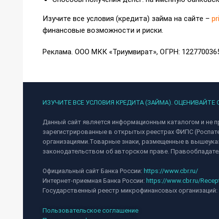
Изучите все условия (кредита) займа на сайте –
pr
финансовые возможности и риски.
Реклама. ООО МКК «Триумвират», ОГРН: 122770036
ИЗУЧИТЕ ВСЕ УСЛОВИЯ КРЕДИТА (ЗАЙМА). ОЦЕНИВАЙТЕ
Данный сайт является информационным каталогом и не п
зарегистрированные в открытых реестрах ФИПС (Роспат
организациями.Товарные знаки, размещенные в вышеуказ
законодательством об авторском праве. Правообладател
Официальный сайт Банка России:
https://www.cbr.ru/
Интернет-приемная Банка России:
https://www.cbr.ru/Recep
Государственный реестр микрофинансовых организаций:
Пользовательское соглашение