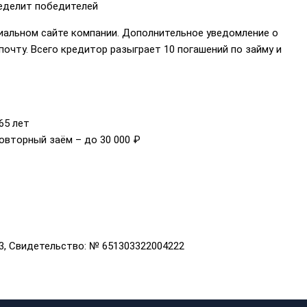
еделит победителей
иальном сайте компании. Дополнительное уведомление о
очту. Всего кредитор разыграет 10 погашений по займу и
65 лет
повторный заём – до 30 000 ₽
3, Свидетельство: № 651303322004222