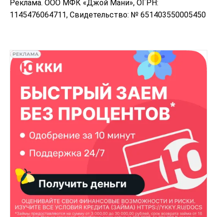
Реклама. ООО МФК «Джой Мани», ОГРН:
1145476064711, Свидетельство: № 651403550005450