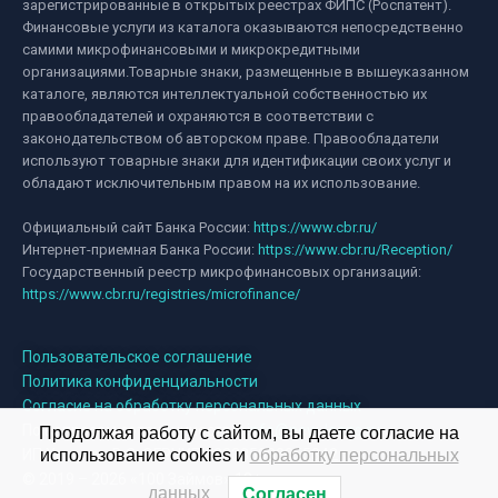
зарегистрированные в открытых реестрах ФИПС (Роспатент).
Финансовые услуги из каталога оказываются непосредственно
самими микрофинансовыми и микрокредитными
организациями.Товарные знаки, размещенные в вышеуказанном
каталоге, являются интеллектуальной собственностью их
правообладателей и охраняются в соответствии с
законодательством об авторском праве. Правообладатели
используют товарные знаки для идентификации своих услуг и
обладают исключительным правом на их использование.
Официальный сайт Банка России:
https://www.cbr.ru/
Интернет-приемная Банка России:
https://www.cbr.ru/Reception/
Государственный реестр микрофинансовых организаций:
https://www.cbr.ru/registries/microfinance/
Пользовательское соглашение
Политика конфиденциальности
Согласие на обработку персональных данных
По вопросам сотрудничества:
info@new-loans.ru
Продолжая работу с сайтом, вы даете согласие на
использование cookies и
обработку персональных
ИП Хомутов В.С. ОГРНИП 322385000055842
© 2019 – 2026 «100 Займов» 18+
данных
Согласен